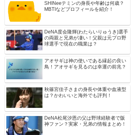
SHINeeテミンの身長や年齢は何歳？
MBTIなどプロフィールを紹介！
DeNA度会隆輝(わたらいりゅうき)選手
の両親と兄弟が凄い！父親は元プロ野
球選手で現在の職業は？
アオサギは神の使いである縁起の良い
鳥！アオサギを見るのは幸運の前兆？
秋篠宮佳子さまの身長や体重や血液型
は？かわいいと海外でも評判！
DeNA松尾汐恩の父は野球経験者で阪
神ファン？実家・兄弟の情報まとめ！