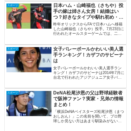
ですが、強気な発言やしっかりとチーム
日本ハム・山崎福也（さちや）投
スポーツ
を思う気持ちなどをストレ...
手の嫁は姉さん女房！結婚はい
つ？好きなタイプや馴れ初め・家
族についても紹介！
昨年オリックスからFAで日本ハムへ移籍
した山崎福也（さちや）投手。7月23日に
行われたオールスターゲームでは、二刀
流での出場が話題になりました。◆山崎
福也投手のプロフィール名前山崎福也生
年月日1992年9月9日年齢歳 (現在)出身地
女子バレーボールかわいい美人選
スポーツ
埼玉県所...
手ランキング！カザフのサビーナ
は
女子バレーボールかわいい美人選手ラン
キング！カザフのサビーナは2014年7月に
台北で行われたアジアジュニア女子バレ
ーボール選手権大会で、話題になった選
手がいます。それはカザフスタンのサビ
ーナ選手！（上の写真はサビーナ選手で
DeNA松尾汐恩の父は野球経験者
スポーツ
はありません）18...
で阪神ファン？実家・兄弟の情報
まとめ！
「横浜DeNAベイスターズ松尾汐恩（まつ
おしおん）」この名前を聞いて、プロ野
球しか見ない方はあまり馴染みがないか
もしれません。何しろ、プロ野球の世界
に入ってまだ2年目で1軍に定着している