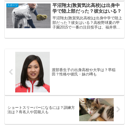
選手ではありません。でも、高校野球フ
平沼翔太(敦賀気比高校)は出身中
スポーツ
ァンならご存じの方...
学で陸上部だった？彼女はいる？
平沼翔太(敦賀気比高校)は出身中学で陸上
部だった？彼女はいる？高校野球夏の甲
子園2015で一番の注目投手は、福井県代
表敦賀気比(つるがけひ)高校3年・平沼翔
太選手。2014年の夏の甲子園では、2年生
ながら4完投(内1試合は完封)しベスト4
進...
渡部香生子の出身高校や大学は？早稲
田？性格や彼氏・妹の噂も
ショートスリーパーになるには？訓練方
法は？有名人や芸能人も