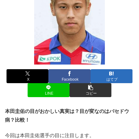
X
Facebook
はてブ
LINE
コピー
本田圭佑の目がおかしい真実は？目が変なのはバセドウ
病？比較！
今回は
本田圭佑
選手の目に注目します。