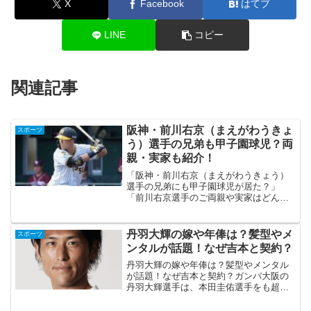
X
Facebook
はてブ
LINE
コピー
関連記事
阪神・前川右京（まえがわうきょ
スポーツ
う）選手の兄弟も甲子園球児？両
親・実家も紹介！
「阪神・前川右京（まえがわうきょう）
選手の兄弟にも甲子園球児が居た？」
「前川右京選手のご両親や実家はどんな
感じなの？」前川右京選手の家族には興
味深いエピソードがたくさんあります。
この記事では、前川右京選手の兄の出身
丹羽大輝の嫁や年俸は？髪型やメ
スポーツ
校や実力、兄弟の関係性につ...
ンタルが話題！なぜ吉本と契約？
丹羽大輝の嫁や年俸は？髪型やメンタル
が話題！なぜ吉本と契約？ガンバ大阪の
丹羽大輝選手は、本田圭佑選手をも超え
るポジティブな発言が話題になっていま
す。インタビューを受ける丹羽大輝選手