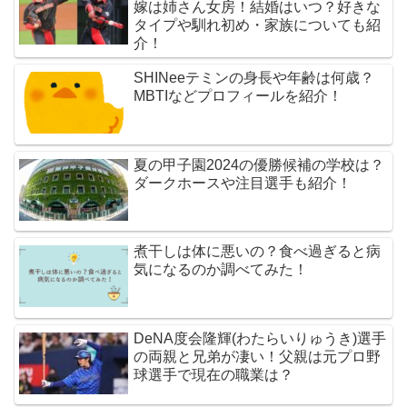
嫁は姉さん女房！結婚はいつ？好きな
タイプや馴れ初め・家族についても紹
介！
SHINeeテミンの身長や年齢は何歳？
MBTIなどプロフィールを紹介！
夏の甲子園2024の優勝候補の学校は？
ダークホースや注目選手も紹介！
煮干しは体に悪いの？食べ過ぎると病
気になるのか調べてみた！
DeNA度会隆輝(わたらいりゅうき)選手
の両親と兄弟が凄い！父親は元プロ野
球選手で現在の職業は？