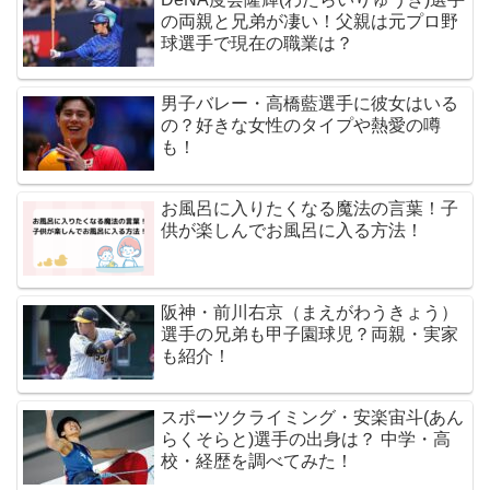
の両親と兄弟が凄い！父親は元プロ野
球選手で現在の職業は？
男子バレー・高橋藍選手に彼女はいる
の？好きな女性のタイプや熱愛の噂
も！
お風呂に入りたくなる魔法の言葉！子
供が楽しんでお風呂に入る方法！
阪神・前川右京（まえがわうきょう）
選手の兄弟も甲子園球児？両親・実家
も紹介！
スポーツクライミング・安楽宙斗(あん
らくそらと)選手の出身は？ 中学・高
校・経歴を調べてみた！