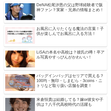
DeNA松尾汐恩の父は野球経験者で阪
神ファン？実家・兄弟の情報まとめ！
お風呂に入りたくなる魔法の言葉！子
供が楽しんでお風呂に入る方法！
LiSAの本名や高校は？彼氏の噂！卒ア
ル写真やすっぴんがかわいい！
バッグインバッグはセリアで買える？
100均・無印・しまむら・3coins・ニ
トリなど取り扱い店舗を調査！
米倉恒貴は結婚してる？嫁or彼女や子
供は？八千代高校時代の活躍も