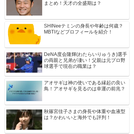
まとめ！天才の全盛期は？
SHINeeテミンの身長や年齢は何歳？
MBTIなどプロフィールを紹介！
DeNA度会隆輝(わたらいりゅうき)選手
の両親と兄弟が凄い！父親は元プロ野
球選手で現在の職業は？
アオサギは神の使いである縁起の良い
鳥！アオサギを見るのは幸運の前兆？
秋篠宮佳子さまの身長や体重や血液型
は？かわいいと海外でも評判！