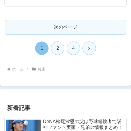
次のページ
次
1
2
4
へ
ホーム
お店
新着記事
DeNA松尾汐恩の父は野球経験者で阪
神ファン？実家・兄弟の情報まとめ！