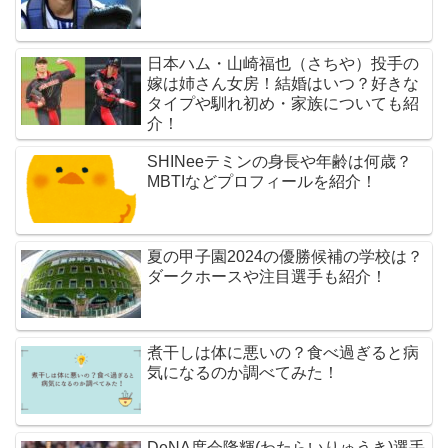
日本ハム・山崎福也（さちや）投手の
嫁は姉さん女房！結婚はいつ？好きな
タイプや馴れ初め・家族についても紹
介！
SHINeeテミンの身長や年齢は何歳？
MBTIなどプロフィールを紹介！
夏の甲子園2024の優勝候補の学校は？
ダークホースや注目選手も紹介！
煮干しは体に悪いの？食べ過ぎると病
気になるのか調べてみた！
DeNA度会隆輝(わたらいりゅうき)選手