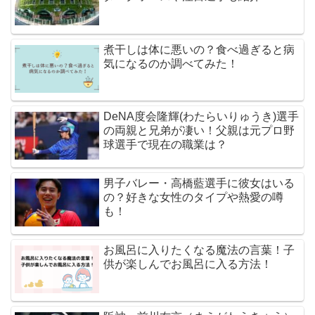
煮干しは体に悪いの？食べ過ぎると病
気になるのか調べてみた！
DeNA度会隆輝(わたらいりゅうき)選手
の両親と兄弟が凄い！父親は元プロ野
球選手で現在の職業は？
男子バレー・高橋藍選手に彼女はいる
の？好きな女性のタイプや熱愛の噂
も！
お風呂に入りたくなる魔法の言葉！子
供が楽しんでお風呂に入る方法！