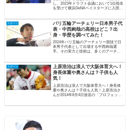
し、2023年ドラフト会議において1位指名
を受けて横浜DeNAベイスターズに入団し
た度会隆輝選手。2024年開幕戦で、ルー
キーながら「1番・右翼手」で先発出場。
史上初の新人選手による2試合連続ホーム
パリ五輪アーチェリー日本男子代
スポーツ
ラン...
表・中西絢哉の高校はどこ？出
身・学歴を調べてみた！
2024年パリ五輪のアーチェリー競技で日
本男子代表として出場する中西絢哉選
手。その実力と技術は、多くのアーチェ
リーファンやスポーツ愛好家から注目を
集めています。パリ五輪アーチェリー日
本男子代表の中西絢也選手はどのように
上原浩治は浪人で大阪体育大へ！
スポーツ
して生まれたのか、出身...
身長体重や奥さんは？子供も人
気！
上原浩治は浪人で大阪体育大へ！身長体
重や奥さんは？子供も人気！上原浩治さ
んが2014年8月4日放送の「プロフェッシ
ョナル仕事の流儀」に出演！2013年のワ
ールドシリーズで優勝し、胴上げ投手に
なりました！今やメジャーリーグ最強の
抑え投手と言わ...