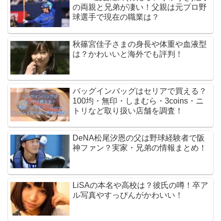
の両親と兄弟が凄い！父親は元プロ野
球選手で現在の職業は？
秋篠宮佳子さまの身長や体重や血液型
は？かわいいと海外でも評判！
バッグインバッグはセリアで買える？
100均・無印・しまむら・3coins・ニ
トリなど取り扱い店舗を調査！
DeNA松尾汐恩の父は野球経験者で阪
神ファン？実家・兄弟の情報まとめ！
LiSAの本名や高校は？彼氏の噂！卒ア
ル写真やすっぴんがかわいい！