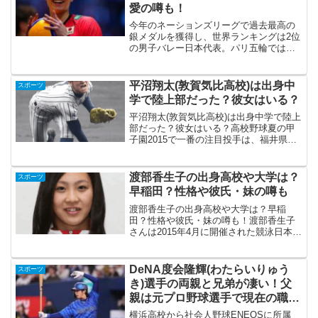
愛の噂も！
今年のネーションズリーグで過去最高の
銀メダルを獲得し、世界ランキングは2位
の男子バレー日本代表。パリ五輪では、
72年ミュンヘン五輪以来52年ぶりの頂点
へ期待が持てるくらい戦力も充実してい
ますが、それ以上に石川祐希選手、高橋
平沼翔太(敦賀気比高校)は出身中
スポーツ
健太郎選手、山本隆...
学で陸上部だった？彼女はいる？
平沼翔太(敦賀気比高校)は出身中学で陸上
部だった？彼女はいる？高校野球夏の甲
子園2015で一番の注目投手は、福井県代
表敦賀気比(つるがけひ)高校3年・平沼翔
太選手。2014年の夏の甲子園では、2年生
ながら4完投(内1試合は完封)しベスト4
渡部香生子の出身高校や大学は？
スポーツ
進...
早稲田？性格や彼氏・妹の噂も
渡部香生子の出身高校や大学は？早稲
田？性格や彼氏・妹の噂も！渡部香生子
さんは2015年4月に開催された競泳日本選
手権で平泳ぎ3種目（50ｍ/100ｍ/200ｍ）
と200ｍ個人メドレーの4種目で4冠を達成
しています。そして、2015年8月には...
DeNA度会隆輝(わたらいりゅう
スポーツ
き)選手の両親と兄弟が凄い！父
親は元プロ野球選手で現在の職業
は？
横浜高校から社会人野球ENEOSに所属