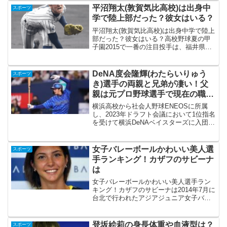
かもしれません。実は、松本信歩選手の
平沼翔太(敦賀気比高校)は出身中
スポーツ
家族全員がまさに"超エリ...
学で陸上部だった？彼女はいる？
平沼翔太(敦賀気比高校)は出身中学で陸上
部だった？彼女はいる？高校野球夏の甲
子園2015で一番の注目投手は、福井県代
表敦賀気比(つるがけひ)高校3年・平沼翔
太選手。2014年の夏の甲子園では、2年生
ながら4完投(内1試合は完封)しベスト4
DeNA度会隆輝(わたらいりゅう
スポーツ
進...
き)選手の両親と兄弟が凄い！父
親は元プロ野球選手で現在の職業
は？
横浜高校から社会人野球ENEOSに所属
し、2023年ドラフト会議において1位指名
を受けて横浜DeNAベイスターズに入団し
た度会隆輝選手。2024年開幕戦で、ルー
キーながら「1番・右翼手」で先発出場。
史上初の新人選手による2試合連続ホーム
女子バレーボールかわいい美人選
スポーツ
ラン...
手ランキング！カザフのサビーナ
は
女子バレーボールかわいい美人選手ラン
キング！カザフのサビーナは2014年7月に
台北で行われたアジアジュニア女子バレ
ーボール選手権大会で、話題になった選
手がいます。それはカザフスタンのサビ
ーナ選手！（上の写真はサビーナ選手で
登坂絵莉の身長体重や血液型は？
スポーツ