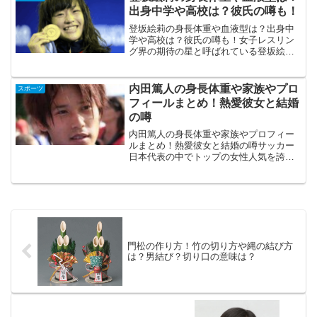
はありません）18...
出身中学や高校は？彼氏の噂も！
登坂絵莉の身長体重や血液型は？出身中
学や高校は？彼氏の噂も！女子レスリン
グ界の期待の星と呼ばれている登坂絵莉
選手は、レスリング世界選手権で2013
年・2014年・2015年と金メダルを獲得し
ており、2016年開催のリオデジャネイロ
内田篤人の身長体重や家族やプロ
スポーツ
オリンピッ...
フィールまとめ！熱愛彼女と結婚
の噂
内田篤人の身長体重や家族やプロフィー
ルまとめ！熱愛彼女と結婚の噂サッカー
日本代表の中でトップの女性人気を誇る
内田篤人さん。ブラジルワールドカップ
が終わり、日本代表からの引退も検討し
ているようですが、実は結婚を検討して
いるという話があるそうで...
門松の作り方！竹の切り方や縄の結び方
は？男結び？切り口の意味は？