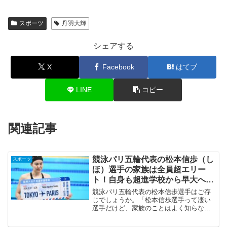
スポーツ
丹羽大輝
シェアする
X
Facebook
はてブ
LINE
コピー
関連記事
競泳パリ五輪代表の松本信歩（し
スポーツ
ほ）選手の家族は全員超エリー
ト！自身も超進学校から早大へ入
学！
競泳パリ五輪代表の松本信歩選手はご存
じでしょうか。「松本信歩選手って凄い
選手だけど、家族のことはよく知らない
な。エリート家族って本当？どんな環境
で育ったんだろう？」そう思う方もいる