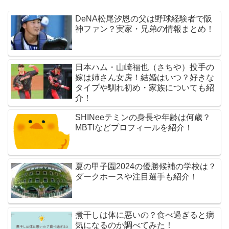
DeNA松尾汐恩の父は野球経験者で阪
神ファン？実家・兄弟の情報まとめ！
日本ハム・山崎福也（さちや）投手の
嫁は姉さん女房！結婚はいつ？好きな
タイプや馴れ初め・家族についても紹
介！
SHINeeテミンの身長や年齢は何歳？
MBTIなどプロフィールを紹介！
夏の甲子園2024の優勝候補の学校は？
ダークホースや注目選手も紹介！
煮干しは体に悪いの？食べ過ぎると病
気になるのか調べてみた！