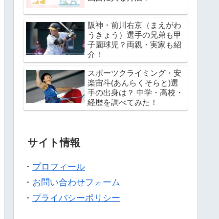
阪神・前川右京（まえがわ
うきょう）選手の兄弟も甲
子園球児？両親・実家も紹
介！
スポーツクライミング・安
楽宙斗(あんらくそらと)選
手の出身は？ 中学・高校・
経歴を調べてみた！
サイト情報
・
プロフィール
・
お問い合わせフォーム
・
プライバシーポリシー