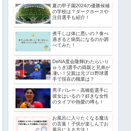
夏の甲子園2024の優勝候補
の学校は？ダークホースや
注目選手も紹介！
煮干しは体に悪いの？食べ
過ぎると病気になるのか調
べてみた！
DeNA度会隆輝(わたらいり
ゅうき)選手の両親と兄弟が
凄い！父親は元プロ野球選
手で現在の職業は？
男子バレー・高橋藍選手に
彼女はいるの？好きな女性
のタイプや熱愛の噂も！
お風呂に入りたくなる魔法
の言葉！子供が楽しんでお
風呂に入る方法！