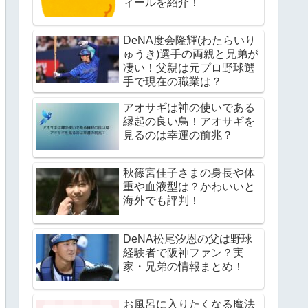
ィールを紹介！
DeNA度会隆輝(わたらいり
ゅうき)選手の両親と兄弟が
凄い！父親は元プロ野球選
手で現在の職業は？
アオサギは神の使いである
縁起の良い鳥！アオサギを
見るのは幸運の前兆？
秋篠宮佳子さまの身長や体
重や血液型は？かわいいと
海外でも評判！
DeNA松尾汐恩の父は野球
経験者で阪神ファン？実
家・兄弟の情報まとめ！
お風呂に入りたくなる魔法