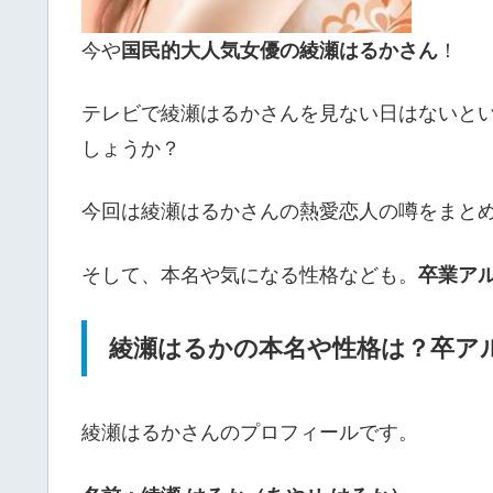
今や
国民的大人気女優の綾瀬はるかさん
！
テレビで綾瀬はるかさんを見ない日はないと
しょうか？
今回は綾瀬はるかさんの
熱愛恋人の噂
をまと
そして、
本名
や気になる
性格
なども。
卒業ア
綾瀬はるかの本名や性格は？卒ア
綾瀬はるかさんのプロフィールです。