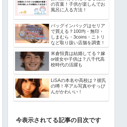
の言葉！子供が楽しんでお
風呂に入る方法！
バッグインバッグはセリア
で買える？100均・無印・
しまむら・3coins・ニトリ
など取り扱い店舗を調査！
米倉恒貴は結婚してる？嫁
or彼女や子供は？八千代高
校時代の活躍も
LiSAの本名や高校は？彼氏
の噂！卒アル写真やすっぴ
んがかわいい！
今表示されてる記事の目次です