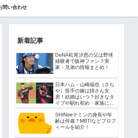
お問い合わせ
新着記事
DeNA松尾汐恩の父は野球
経験者で阪神ファン？実
家・兄弟の情報まとめ！
日本ハム・山崎福也（さち
や）投手の嫁は姉さん女
房！結婚はいつ？好きなタ
イプや馴れ初め・家族につ
いても紹介！
SHINeeテミンの身長や年
齢は何歳？MBTIなどプロフ
ィールを紹介！